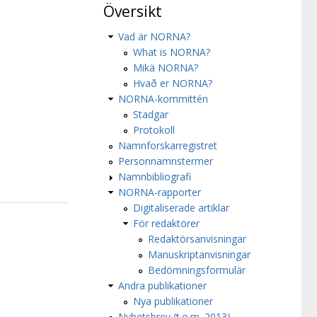
Översikt
Vad är NORNA?
What is NORNA?
Mikä NORNA?
Hvað er NORNA?
NORNA-kommittén
Stadgar
Protokoll
Namnforskarregistret
Personnamnstermer
Namnbibliografi
NORNA-rapporter
Digitaliserade artiklar
För redaktörer
Redaktörsanvisningar
Manuskriptanvisningar
Bedömningsformulär
Andra publikationer
Nya publikationer
Nyhetsbrev (t.o.m. 2013)