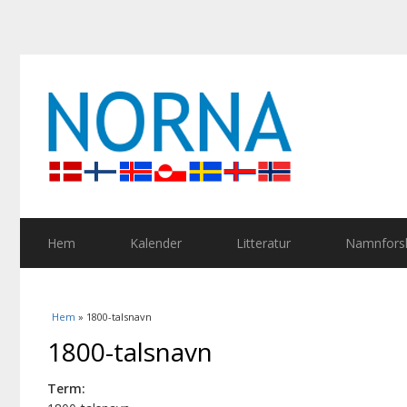
Hem
Kalender
Litteratur
Namnforsk
Du är här
Hem
» 1800-talsnavn
1800-talsnavn
Term: