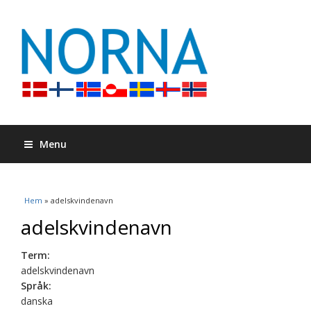
Menu
Du är här
Hem
» adelskvindenavn
adelskvindenavn
Term:
adelskvindenavn
Språk:
danska