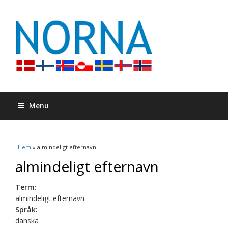
Menu
Du är här
Hem
» almindeligt efternavn
almindeligt efternavn
Term:
almindeligt efternavn
Språk:
danska