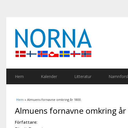
Hem
Kalender
Litteratur
Namnforsk
Du är här
Hem
» Almuens fornavne omkring år 1800.
Almuens fornavne omkring år
Författare: