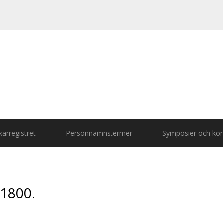
arregistret
Personnamnstermer
Symposier och kon
 1800.