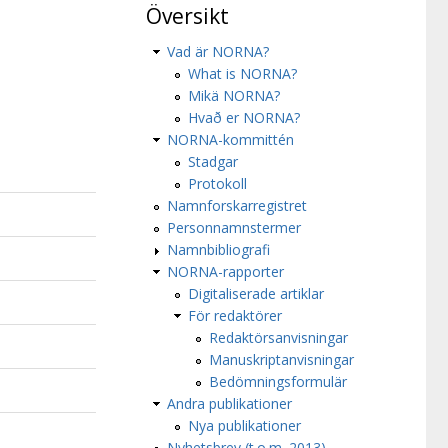
Översikt
Vad är NORNA?
What is NORNA?
Mikä NORNA?
Hvað er NORNA?
NORNA-kommittén
Stadgar
Protokoll
Namnforskarregistret
Personnamnstermer
Namnbibliografi
NORNA-rapporter
Digitaliserade artiklar
För redaktörer
Redaktörsanvisningar
Manuskriptanvisningar
Bedömningsformulär
Andra publikationer
Nya publikationer
Nyhetsbrev (t.o.m. 2013)