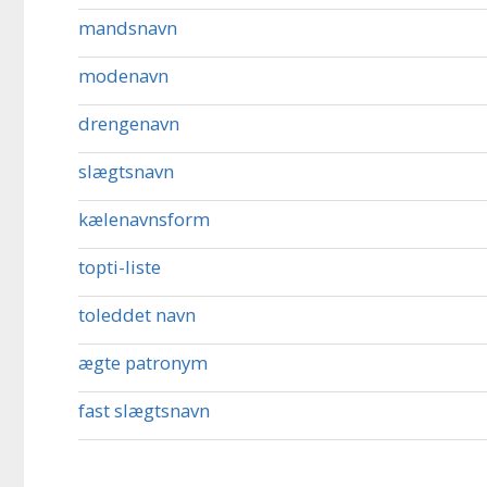
mandsnavn
modenavn
drengenavn
slægtsnavn
kælenavnsform
topti-liste
toleddet navn
ægte patronym
fast slægtsnavn