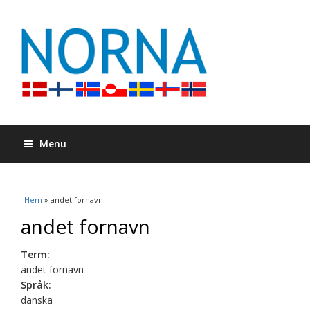
Menu
Du är här
Hem
» andet fornavn
andet fornavn
Term:
andet fornavn
Språk:
danska