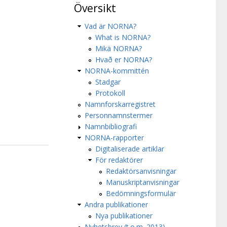
Översikt
Vad är NORNA?
What is NORNA?
Mikä NORNA?
Hvað er NORNA?
NORNA-kommittén
Stadgar
Protokoll
Namnforskarregistret
Personnamnstermer
Namnbibliografi
NORNA-rapporter
Digitaliserade artiklar
För redaktörer
Redaktörsanvisningar
Manuskriptanvisningar
Bedömningsformulär
Andra publikationer
Nya publikationer
Nyhetsbrev (t.o.m. 2013)