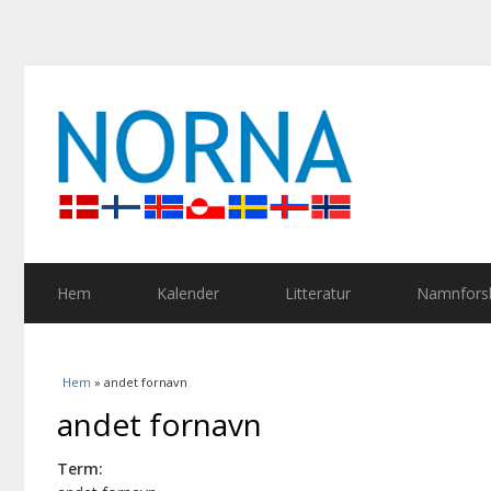
Hem
Kalender
Litteratur
Namnforsk
Du är här
Hem
» andet fornavn
andet fornavn
Term: