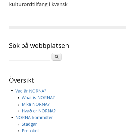
kulturordtilfang i kvensk
Sök på webbplatsen
Översikt
Vad är NORNA?
What is NORNA?
Mikä NORNA?
Hvað er NORNA?
NORNA-kommittén
Stadgar
Protokoll