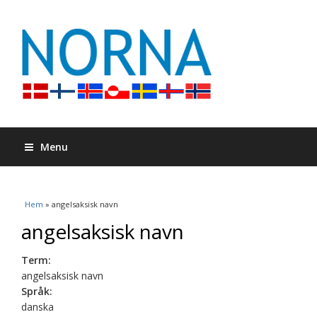
Menu
Du är här
Hem
» angelsaksisk navn
angelsaksisk navn
Term:
angelsaksisk navn
Språk:
danska