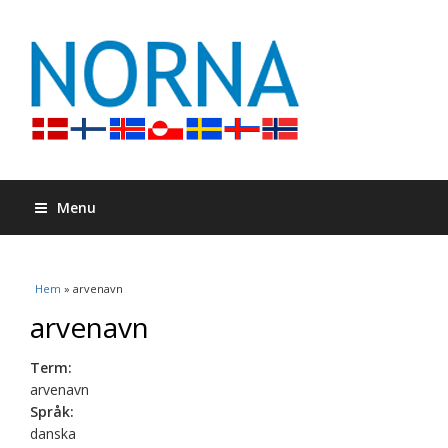
Menu
Du är här
Hem
» arvenavn
arvenavn
Term:
arvenavn
Språk:
danska