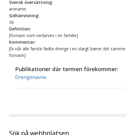
Svensk översättning:
arvnamn
Sidhänvisning:
36
Definition:
[fornavn som nedarves i en familie]
Kommentar:
[fx når alle første fødte drenge i en slægt bærer det samme
fornavn]
Publikationer där termen förekommer:
Drengenavne.
Sök på webbplatsen