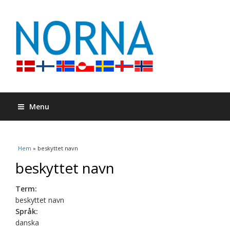
Menu
Du är här
Hem
» beskyttet navn
beskyttet navn
Term:
beskyttet navn
Språk:
danska