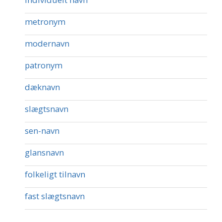
metronym
modernavn
patronym
dæknavn
slægtsnavn
sen-navn
glansnavn
folkeligt tilnavn
fast slægtsnavn