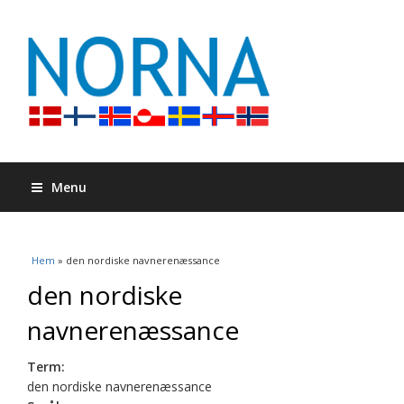
Menu
Du är här
Hem
» den nordiske navnerenæssance
den nordiske
navnerenæssance
Term:
den nordiske navnerenæssance