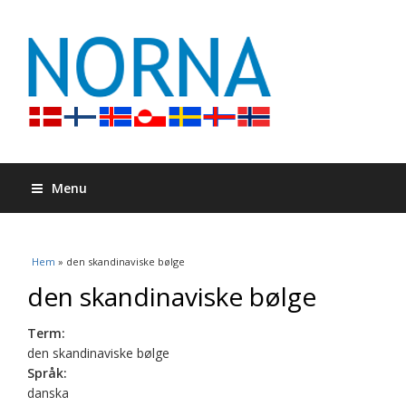
Menu
Du är här
Hem
» den skandinaviske bølge
den skandinaviske bølge
Term:
den skandinaviske bølge
Språk:
danska