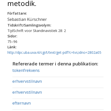
metodik.
Författare:
Sebastian Kürschner
Tidskrift/Samlingsvolym:
TijdSchrift voor Skandinavistiek 28: 2
Sidor:
75–96
Länk:
http://dpc.uba.uva.nl/cgi/t/text/get-pdf?c=tvs;idno=2802a05
Refererade termer i denna publikation:
tokenfrekvens
erhvervstilnavn
erhvervstilnavn
efternavn