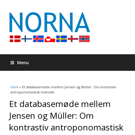
Menu
Du är här
Hem
» Et databasemøde mellem Jensen og Müller: Om kontrastiv
antroponomastisk metodik.
Et databasemøde mellem
Jensen og Müller: Om
kontrastiv antroponomastisk