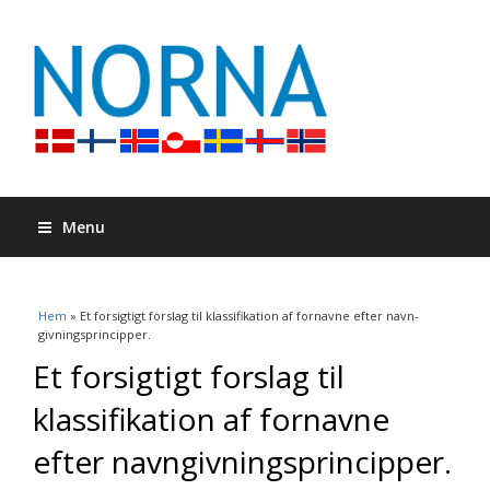
Menu
Du är här
Hem
» Et forsigtigt forslag til klassifikation af fornavne efter navn­
givningsprincipper.
Et forsigtigt forslag til
klassifikation af fornavne
efter navn­givningsprincipper.