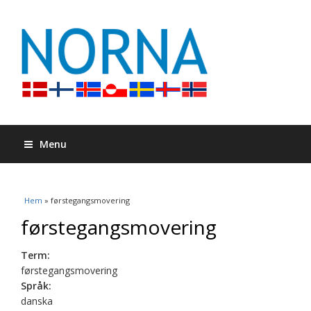
Menu
Du är här
Hem
» førstegangsmovering
førstegangsmovering
Term:
førstegangsmovering
Språk:
danska