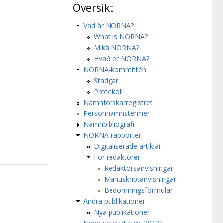
Översikt
Vad är NORNA?
What is NORNA?
Mikä NORNA?
Hvað er NORNA?
NORNA-kommittén
Stadgar
Protokoll
Namnforskarregistret
Personnamnstermer
Namnbibliografi
NORNA-rapporter
Digitaliserade artiklar
För redaktörer
Redaktörsanvisningar
Manuskriptanvisningar
Bedömningsformulär
Andra publikationer
Nya publikationer
Nyhetsbrev (t.o.m. 2013)