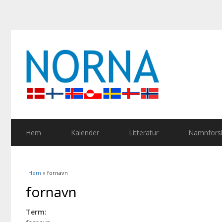
Hem
Kalender
Litteratur
Namnforsk
Du är här
Hem
» fornavn
fornavn
Term: