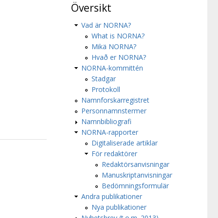
Översikt
Vad är NORNA?
What is NORNA?
Mikä NORNA?
Hvað er NORNA?
NORNA-kommittén
Stadgar
Protokoll
Namnforskarregistret
Personnamnstermer
Namnbibliografi
NORNA-rapporter
Digitaliserade artiklar
För redaktörer
Redaktörsanvisningar
Manuskriptanvisningar
Bedömningsformulär
Andra publikationer
Nya publikationer
Nyhetsbrev (t.o.m. 2013)