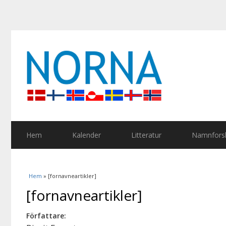
Hem
Kalender
Litteratur
Namnforsk
Du är här
Hem
» [fornavneartikler]
[fornavneartikler]
Författare: