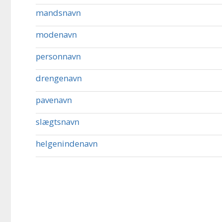
mandsnavn
modenavn
personnavn
drengenavn
pavenavn
slægtsnavn
helgenindenavn