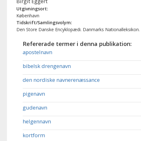
Birgit Eggert
Utgivningsort:
København
Tidskrift/Samlingsvolym:
Den Store Danske Encyklopædi. Danmarks Nationalleksikon.
Refererade termer i denna publikation:
apostelnavn
bibelsk drengenavn
den nordiske navnerenæssance
pigenavn
gudenavn
helgennavn
kortform