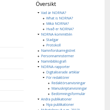
Översikt
Vad är NORNA?
What is NORNA?
Mikä NORNA?
Hvað er NORNA?
NORNA-kommittén
Stadgar
Protokoll
Namnforskarregistret
Personnamnstermer
Namnbibliografi
NORNA-rapporter
Digitaliserade artiklar
För redaktörer
Redaktörsanvisningar
Manuskriptanvisningar
Bedömningsformulär
Andra publikationer
Nya publikationer
Nyhetsbrev (t.o.m. 2013)