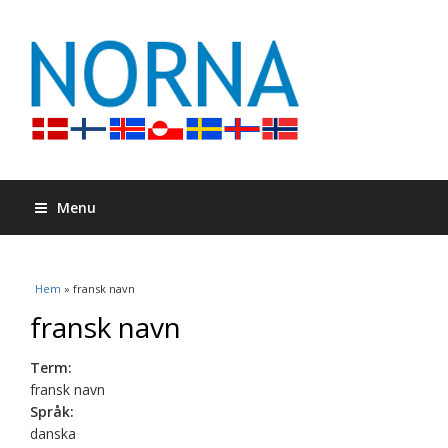
Menu
Du är här
Hem
» fransk navn
fransk navn
Term:
fransk navn
Språk:
danska