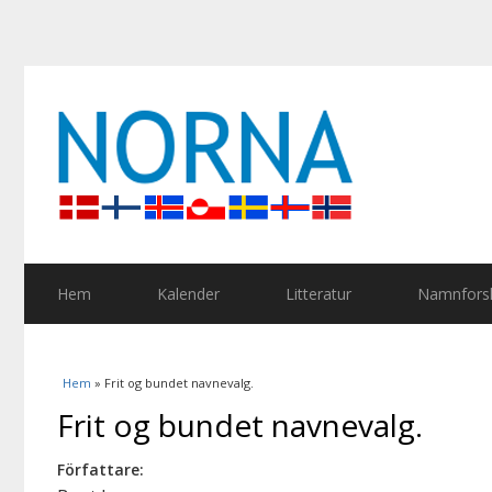
Hem
Kalender
Litteratur
Namnforsk
Du är här
Hem
» Frit og bundet navnevalg.
Frit og bundet navnevalg.
Författare: