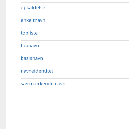
opkaldelse
enkeltnavn
topliste
topnavn
basisnavn
navneidentitet
særmærkende navn