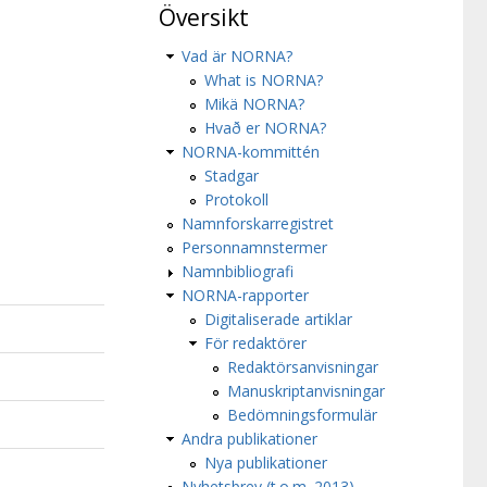
Översikt
Vad är NORNA?
What is NORNA?
Mikä NORNA?
Hvað er NORNA?
NORNA-kommittén
Stadgar
Protokoll
Namnforskarregistret
Personnamnstermer
Namnbibliografi
NORNA-rapporter
Digitaliserade artiklar
För redaktörer
Redaktörsanvisningar
Manuskriptanvisningar
Bedömningsformulär
Andra publikationer
Nya publikationer
Nyhetsbrev (t.o.m. 2013)