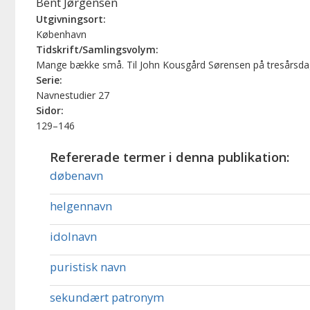
Bent Jørgensen
Utgivningsort:
København
Tidskrift/Samlingsvolym:
Mange bække små. Til John Kousgård Sørensen på tresårsdage
Serie:
Navnestudier 27
Sidor:
129–146
Refererade termer i denna publikation:
døbenavn
helgennavn
idolnavn
puristisk navn
sekundært patronym