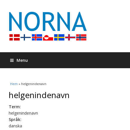
Menu
Du är här
Hem
» helgenindenavn
helgenindenavn
Term:
helgenindenavn
Språk:
danska