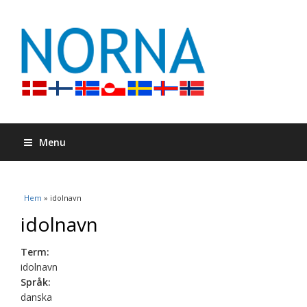
Menu
Du är här
Hem
» idolnavn
idolnavn
Term:
idolnavn
Språk:
danska