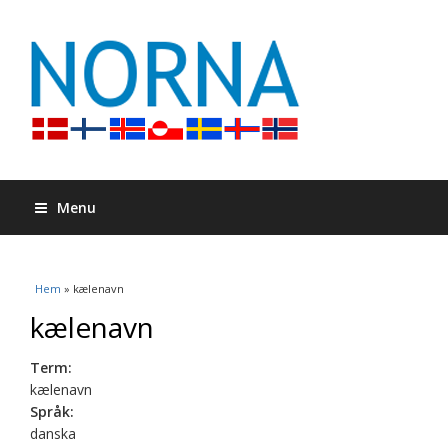
Menu
Du är här
Hem
» kælenavn
kælenavn
Term:
kælenavn
Språk:
danska