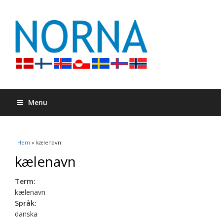
Menu
Du är här
Hem
» kælenavn
kælenavn
Term:
kælenavn
Språk:
danska