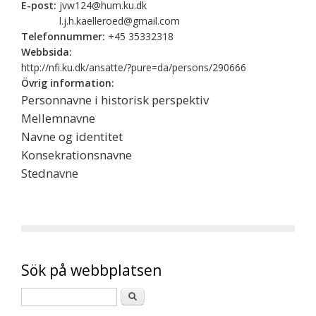
E-post:
jvw124@hum.ku.dk
l.j.h.kaelleroed@gmail.com
Telefonnummer:
+45 35332318
Webbsida:
http://nfi.ku.dk/ansatte/?pure=da/persons/290666
Övrig information:
Personnavne i historisk perspektiv
Mellemnavne
Navne og identitet
Konsekrationsnavne
Stednavne
Sök på webbplatsen