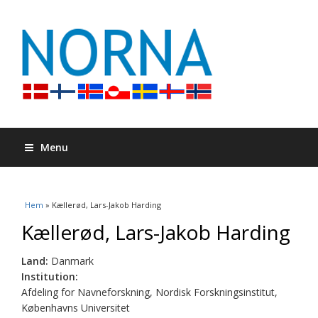
Menu
Du är här
Hem
» Kællerød, Lars-Jakob Harding
Kællerød, Lars-Jakob Harding
Land:
Danmark
Institution:
Afdeling for Navneforskning, Nordisk Forskningsinstitut,
Københavns Universitet