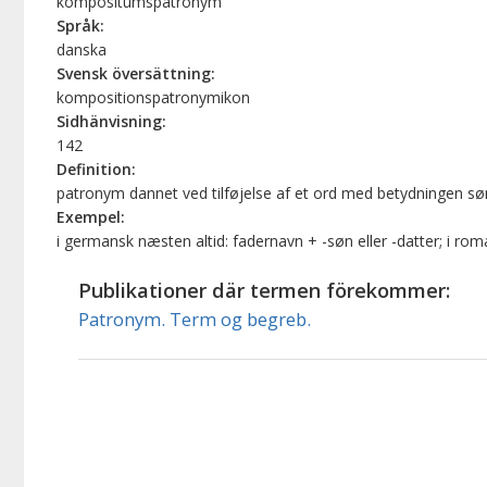
kompositumspatronym
Språk:
danska
Svensk översättning:
kompositionspatronymikon
Sidhänvisning:
142
Definition:
patronym dannet ved tilføjelse af et ord med betydningen søn e
Exempel:
i germansk næsten altid: fadernavn + -søn eller -datter; i roman
Publikationer där termen förekommer:
Patronym. Term og begreb.