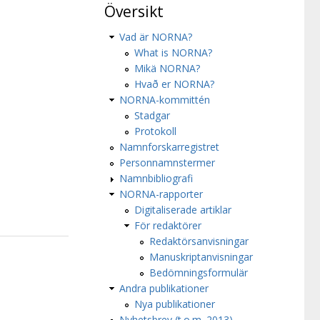
Översikt
Vad är NORNA?
What is NORNA?
Mikä NORNA?
Hvað er NORNA?
NORNA-kommittén
Stadgar
Protokoll
Namnforskarregistret
Personnamnstermer
Namnbibliografi
NORNA-rapporter
Digitaliserade artiklar
För redaktörer
Redaktörsanvisningar
Manuskriptanvisningar
Bedömningsformulär
Andra publikationer
Nya publikationer
Nyhetsbrev (t.o.m. 2013)