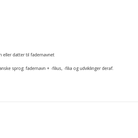
ller datter til fadernavnet
ske sprog: fadernavn + -filius, -filia og udviklinger deraf.