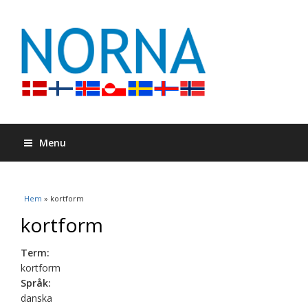
Menu
Du är här
Hem
» kortform
kortform
Term:
kortform
Språk:
danska