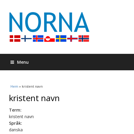
Menu
Du är här
Hem
» kristent navn
kristent navn
Term:
kristent navn
Språk:
danska