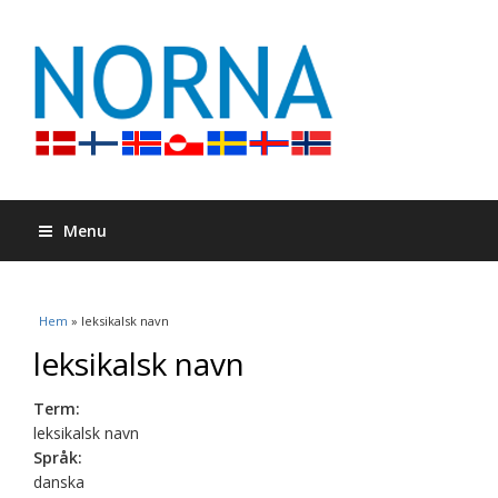
Menu
Du är här
Hem
» leksikalsk navn
leksikalsk navn
Term:
leksikalsk navn
Språk:
danska