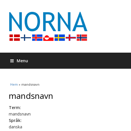
Menu
Du är här
Hem
» mandsnavn
mandsnavn
Term:
mandsnavn
Språk:
danska