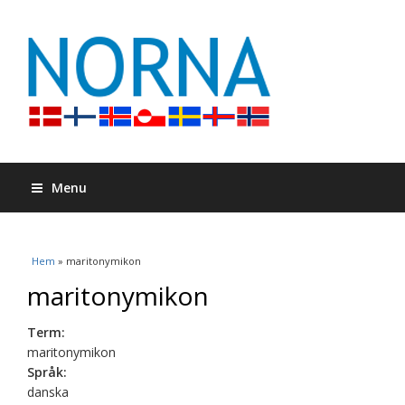
Menu
Du är här
Hem
» maritonymikon
maritonymikon
Term:
maritonymikon
Språk:
danska