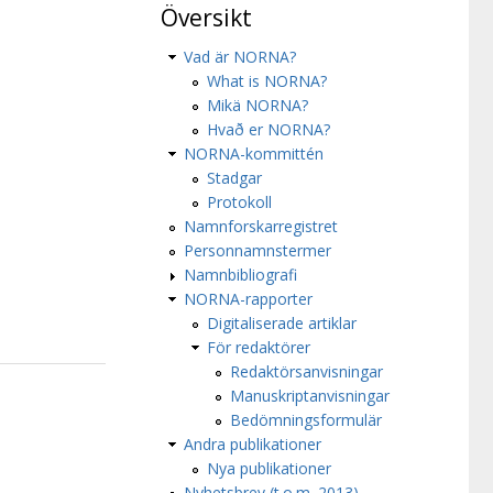
Översikt
Vad är NORNA?
What is NORNA?
Mikä NORNA?
Hvað er NORNA?
NORNA-kommittén
Stadgar
Protokoll
Namnforskarregistret
Personnamnstermer
Namnbibliografi
NORNA-rapporter
Digitaliserade artiklar
För redaktörer
Redaktörsanvisningar
Manuskriptanvisningar
Bedömningsformulär
Andra publikationer
Nya publikationer
Nyhetsbrev (t.o.m. 2013)