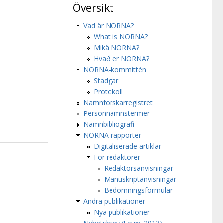
Översikt
Vad är NORNA?
What is NORNA?
Mikä NORNA?
Hvað er NORNA?
NORNA-kommittén
Stadgar
Protokoll
Namnforskarregistret
Personnamnstermer
Namnbibliografi
NORNA-rapporter
Digitaliserade artiklar
För redaktörer
Redaktörsanvisningar
Manuskriptanvisningar
Bedömningsformulär
Andra publikationer
Nya publikationer
Nyhetsbrev (t.o.m. 2013)