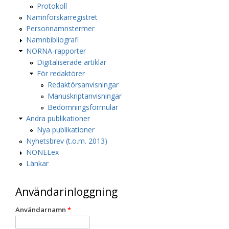
Protokoll
Namnforskarregistret
Personnamnstermer
Namnbibliografi
NORNA-rapporter
Digitaliserade artiklar
För redaktörer
Redaktörsanvisningar
Manuskriptanvisningar
Bedömningsformulär
Andra publikationer
Nya publikationer
Nyhetsbrev (t.o.m. 2013)
NONELex
Länkar
Användarinloggning
Användarnamn
*