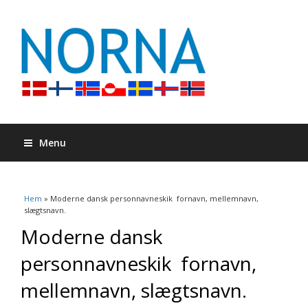
Menu
Du är här
Hem
» Moderne dansk personnavneskik  fornavn, mellemnavn,
slægtsnavn.
Moderne dansk
personnavneskik  fornavn,
mellemnavn, slægtsnavn.