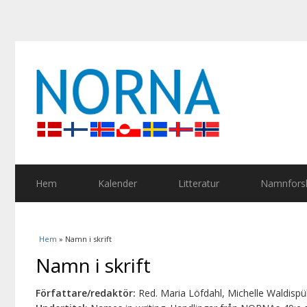
Hem
Kalender
Litteratur
Namnforsk
Du är här
Hem
» Namn i skrift
Namn i skrift
Författare/redaktör:
Red. Maria Löfdahl, Michelle Waldisp