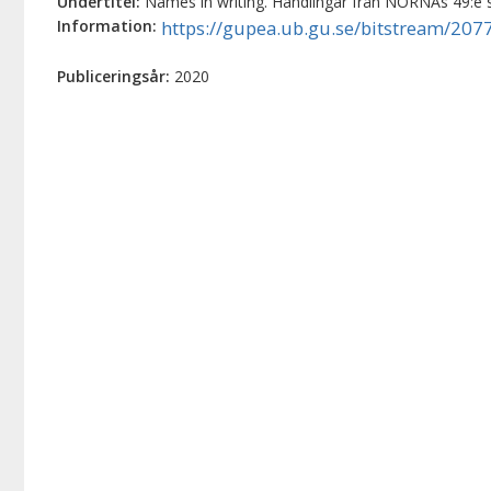
Undertitel:
Names in writing. Handlingar från NORNAs 49:
Information:
https://gupea.ub.gu.se/bitstream/20
Publiceringsår:
2020