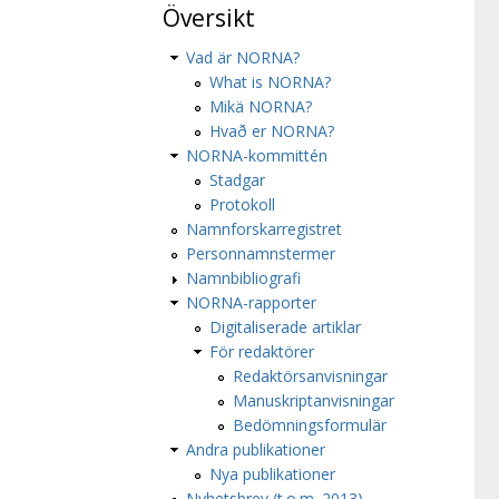
Översikt
Vad är NORNA?
What is NORNA?
Mikä NORNA?
Hvað er NORNA?
NORNA-kommittén
Stadgar
Protokoll
Namnforskarregistret
Personnamnstermer
Namnbibliografi
NORNA-rapporter
Digitaliserade artiklar
För redaktörer
Redaktörsanvisningar
Manuskriptanvisningar
Bedömningsformulär
Andra publikationer
Nya publikationer
Nyhetsbrev (t.o.m. 2013)