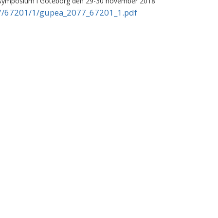
e symposium i Göteborg den 29-30 november 2018
77/67201/1/gupea_2077_67201_1.pdf