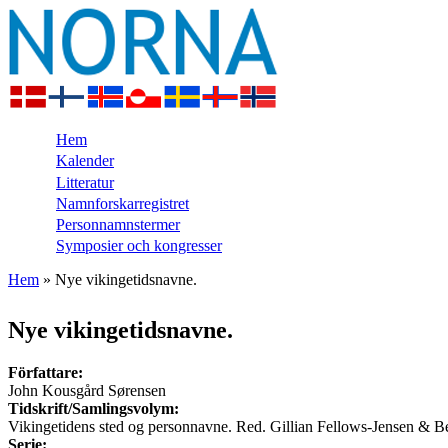
Hem
Kalender
Litteratur
Namnforskarregistret
Personnamnstermer
Symposier och kongresser
Hem
» Nye vikingetidsnavne.
Du är här
Nye vikingetidsnavne.
Författare:
John Kousgård Sørensen
Tidskrift/Samlingsvolym:
Vikingetidens sted og personnavne. Red. Gillian Fellows-Jensen & 
Serie: