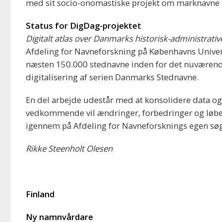
med sit socio-onomastiske projekt om marknavne 
Status for DigDag-projektet
Digitalt atlas over Danmarks historisk-administrativ
Afdeling for Navneforskning på Københavns Univer
næsten 150.000 stednavne inden for det nuværende
digitalisering af serien Danmarks Stednavne.
En del arbejde udestår med at konsolidere data o
vedkommende vil ændringer, forbedringer og løben
igennem på Afdeling for Navneforsknings egen søge
Rikke Steenholt Olesen
Finland
Ny namnvårdare