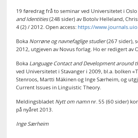
19 føredrag frå to seminar ved Universitetet i Oslo
and Identities
(248 sider) av Botolv Helleland, Chri
4 (2) / 2012. Open access:
https://www.journals.uio
Boka
Norrøne og navnefaglige studier
(267 sider), 
2012, utgjeven av Novus forlag. Ho er redigert av 
Boka
Language Contact and Development around t
ved Universitetet i Stavanger i 2009, bl.a. bolken 
Stenroos, Martti Mäkinen og Inge Særheim, og utg
Current Issues in Linguistic Theory.
Meldingsbladet
Nytt om namn
nr. 55 (60 sider) ko
på nyåret 2013.
Inge Særheim