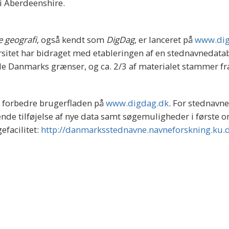
i Aberdeenshire.
e geografi
, også kendt som
DigDag
, er lanceret på
www.dig
sitet har bidraget med etableringen af en stednavnedat
 Danmarks grænser, og ca. 2/3 af materialet stammer fr
g forbedre brugerfladen på
www.digdag.dk
. For stednavn
de tilføjelse af nye data samt søgemuligheder i første 
facilitet:
http://danmarksstednavne.navneforskning.ku.