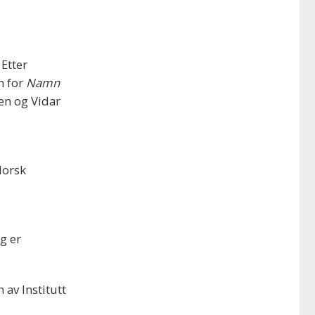
Etter
n for
Namn
en og Vidar
Norsk
g er
 av Institutt