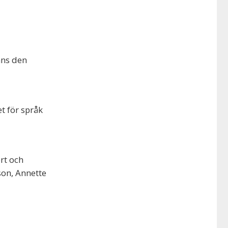
nns den
t för språk
rt och
son, Annette