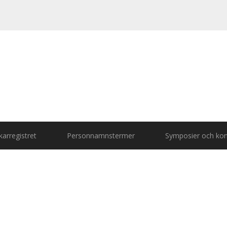
arregistret
Personnamnstermer
Symposier och kon