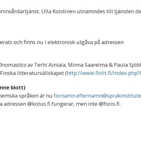
namnvårdartjänst. Ulla Koistinen utnämndes till tjänsten d
rats och finns nu i elektronisk utgåva på adressen
 Onomastics
av Terhi Ainiala, Minna Saarelma & Paula Sjö
inska litteratursällskapet (
http://www.finlit.fi/index.php
inne blott)
inhemska språken är nu
fornamn.efternamn@sprakinstitutet
ka adressen @kotus.fi fungerar, men inte @focis.fi.