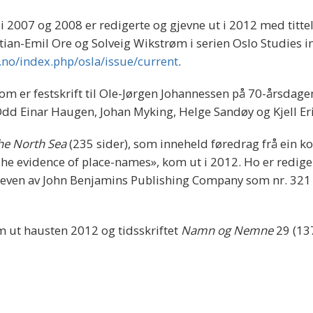
 i 2007 og 2008 er redigerte og gjevne ut i 2012 med titt
stian-Emil Ore og Solveig Wikstrøm i serien Oslo Studies 
.no/index.php/osla/issue/current
.
som er festskrift til Ole-Jørgen Johannessen på 70-årsdage
Odd Einar Haugen, Johan Myking, Helge Sandøy og Kjell Eri
he North Sea
(235 sider), som inneheld føredrag frå ein k
«The evidence of place-names», kom ut i 2012. Ho er redige
jeven av John Benjamins Publishing Company som nr. 321 
m ut hausten 2012 og tidsskriftet
Namn og Nemne
29 (137