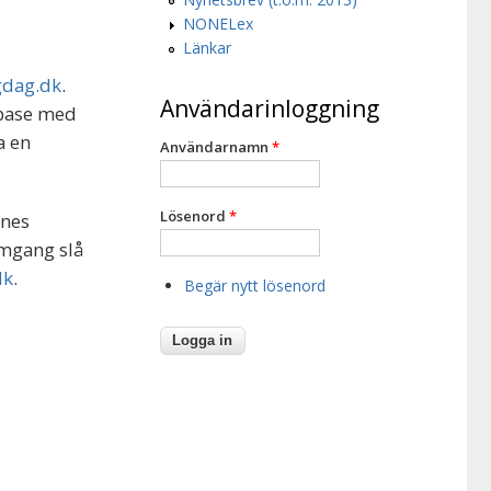
NONELex
Länkar
dag.dk
.
Användarinloggning
abase med
a en
Användarnamn
*
Lösenord
*
enes
omgang slå
dk
.
Begär nytt lösenord