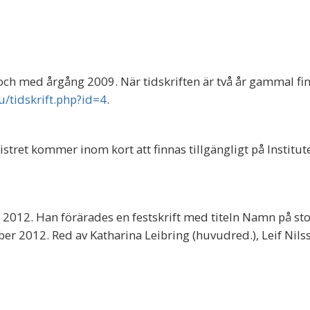
 och med årgång 2009. När tidskriften är två år gammal fi
u/tidskrift.php?id=4
.
stret kommer inom kort att finnas tillgängligt på Institute
år 2012. Han förärades en festskrift med titeln Namn på sto
ber 2012. Red av Katharina Leibring (huvudred.), Leif Nils