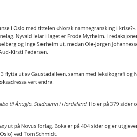
se i Oslo med tittelen «Norsk namnegransking i krise?». 
elag. Nyvald leiar i laget er Frode Myrheim. I redaksjone
selberg og Inge Særheim ut, medan Ole-Jørgen Johanness
Aud-Kirsti Pedersen.
13 flytta ut av Gaustadalleen, saman med leksikografi og 
øksadressa vert endra.
abo til Ånuglo. Stadnamn i Hordaland
. Ho er på 379 sider o
søy
ut på Novus forlag. Boka er på 404 sider og er utgjeven
 i Oslo) ved Tom Schmidt.