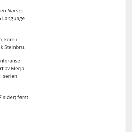
elen
Names
in Language
n, kom i
k Steinbru.
onferanse
rt av Merja
i serien
 sider) først