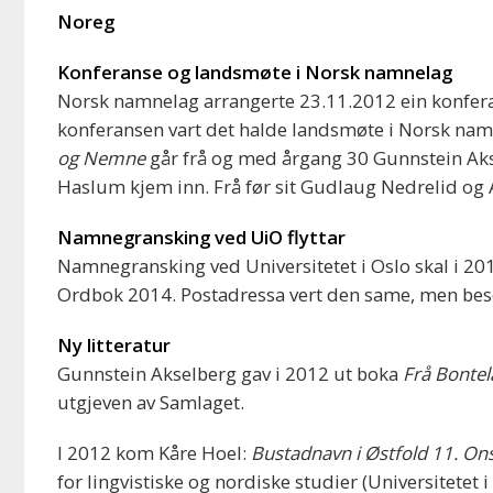
Noreg
Konferanse og landsmøte i Norsk namnelag
Norsk namnelag arrangerte 23.11.2012 ein konferan
konferansen vart det halde landsmøte i Norsk namn
og Nemne
går frå og med årgang 30 Gunnstein Ak
Haslum kjem inn. Frå før sit Gudlaug Nedrelid og 
Namnegransking ved UiO flyttar
Namnegransking ved Universitetet i Oslo skal i 20
Ordbok 2014. Postadressa vert den same, men bes
Ny litteratur
Gunnstein Akselberg gav i 2012 ut boka
Frå Bontel
utgjeven av Samlaget.
I 2012 kom Kåre Hoel:
Bustadnavn i Østfold
11. On
for lingvistiske og nordiske studier (Universitetet