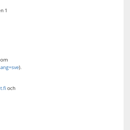
en 1
blom
?lang=sve
).
.fi
och