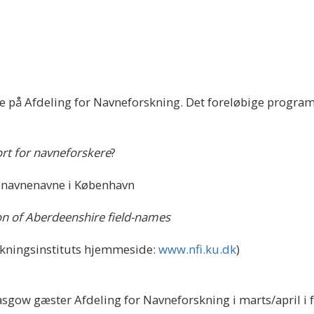
 på Afdeling for Navneforskning. Det foreløbige progra
ort for navneforskere
?
jnavnenavne i København
on of Aberdeenshire field-names
kningsinstituts hjemmeside:
www.nfi.ku.dk
)
asgow gæster Afdeling for Navneforskning i marts/april i 