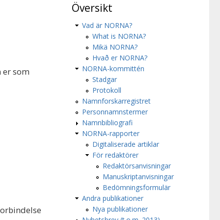
Översikt
Vad är NORNA?
What is NORNA?
Mikä NORNA?
Hvað er NORNA?
NORNA-kommittén
m er som
Stadgar
Protokoll
Namnforskarregistret
Personnamnstermer
Namnbibliografi
NORNA-rapporter
Digitaliserade artiklar
För redaktörer
Redaktörsanvisningar
Manuskriptanvisningar
Bedömningsformulär
Andra publikationer
forbindelse
Nya publikationer
Nyhetsbrev (t.o.m. 2013)