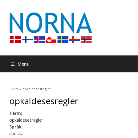
Menu
Du är här
Hem
» opkaldesesregler
opkaldesesregler
Term:
opkaldesesregler
Språk:
danska