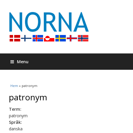
Menu
Du är här
Hem
» patronym
patronym
Term:
patronym
Språk:
danska