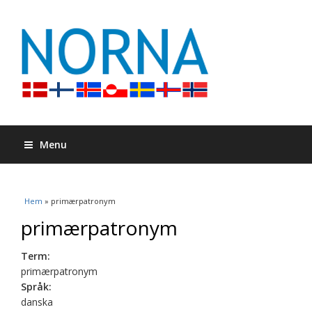
Menu
Du är här
Hem
» primærpatronym
primærpatronym
Term:
primærpatronym
Språk:
danska