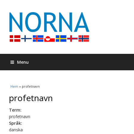
Menu
Du är här
Hem
» profetnavn
profetnavn
Term:
profetnavn
Språk:
danska