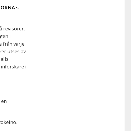
 NORNA:s
 revisorer.
gen i
e från varje
er utses av
alls
mnforskare i
 en
tokeino.