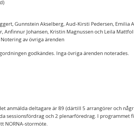
d)
Eggert, Gunnstein Akselberg, Aud-Kirsti Pedersen, Emilia A
r, Anfinnur Johansen, Kristin Magnussen och Leila Mattfolk
 Notering av övriga ärenden
agordningen godkändes. Inga övriga ärenden noterades.
et anmälda deltagare är 89 (därtill 5 arrangörer och någ
da sessionsfördrag och 2 plenarföredrag. I programmet fi
 ett NORNA-stormöte.