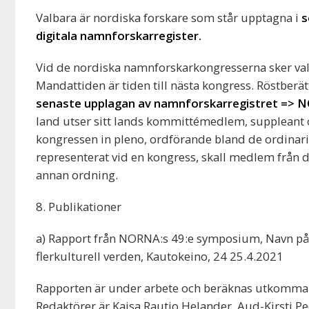
Valbara är nordiska forskare som står upptagna i
s
digitala namnforskarregister.
Vid de nordiska namnforskarkongresserna sker val
Mandattiden är tiden till nästa kongress. Röstber
senaste upplagan av namnforskarregistret => N
land utser sitt lands kommittémedlem, suppleant 
kongressen in pleno, ordförande bland de ordinar
representerat vid en kongress, skall medlem från d
annan ordning.
8. Publikationer
a) Rapport från NORNA:s 49:e symposium, Navn på 
flerkulturell verden, Kautokeino, 24 25.4.2021
Rapporten är under arbete och beräknas utkomma u
Redaktörer är Kaisa Rautio Helander, Aud-Kirsti P