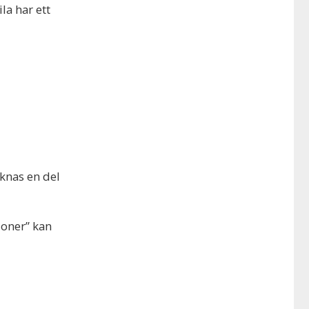
la har ett
knas en del
ioner” kan