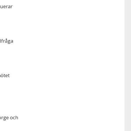
buerar
lfråga
mötet
orge och