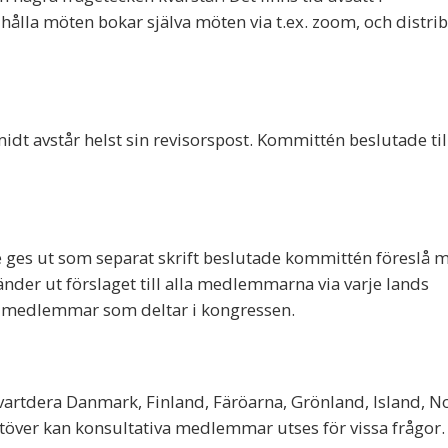
lla möten bokar själva möten via t.ex. zoom, och distri
dt avstår helst sin revisorspost. Kommittén beslutade til
 ges ut som separat skrift beslutade kommittén föreslå 
sänder ut förslaget till alla medlemmarna via varje lands
 medlemmar som deltar i kongressen.
artdera Danmark, Finland, Färöarna, Grönland, Island, N
töver kan konsultativa medlemmar utses för vissa frågor.