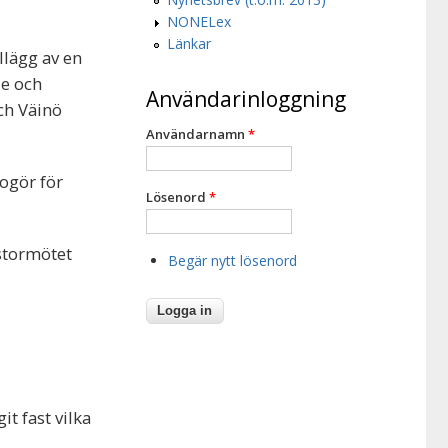
NONELex
Länkar
llägg av en
de och
Användarinloggning
ch Väinö
Användarnamn
*
ogör för
Lösenord
*
stormötet
Begär nytt lösenord
t fast vilka