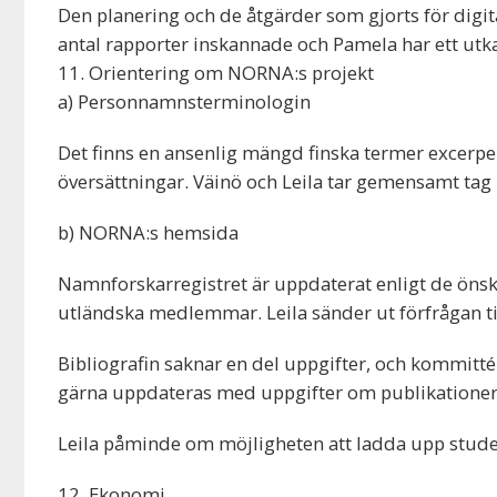
Den planering och de åtgärder som gjorts för digita
antal rapporter inskannade och Pamela har ett utkas
11. Orientering om NORNA:s projekt
a) Personnamnsterminologin
Det finns en ansenlig mängd finska termer excerper
översättningar. Väinö och Leila tar gemensamt tag 
b) NORNA:s hemsida
Namnforskarregistret är uppdaterat enligt de öns
utländska medlemmar. Leila sänder ut förfrågan till
Bibliografin saknar en del uppgifter, och kommi
gärna uppdateras med uppgifter om publikationer,
Leila påminde om möjligheten att ladda upp stud
12. Ekonomi