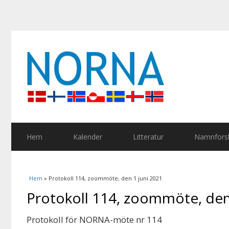
Hem
Kalender
Litteratur
Namnforsk
Du är här
Hem
» Protokoll 114, zoommöte, den 1 juni 2021
Protokoll 114, zoommöte, den
Protokoll för NORNA-möte nr 114