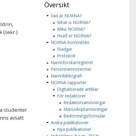
Översikt
Vad är NORNA?
What is NORNA?
ldrin,
Mikä NORNA?
 (sekr.)
Hvað er NORNA?
NORNA-kommittén
Stadgar
Protokoll
Namnforskarregistret
Personnamnstermer
Namnbibliografi
NORNA-rapporter
Digitaliserade artiklar
För redaktörer
Redaktörsanvisningar
ra studenter
Manuskriptanvisningar
Bedömningsformulär
nns avsatt
Andra publikationer
Nya publikationer
Nyhetsbrev (t.o.m. 2013)