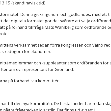
13.15 (skandinavisk tid)
ör stormötet. Denna gicks igenom och godkändes, med ett ti
tt det digitala formatet gör det svårare att välja ordföran
 att på förhand tillfråga Mats Wahlberg som ordförande o
mötet.
itténs verksamhet sedan förra kongressen och Väinö red
ds redogöra för ekonomin.
mmittémedlemmar och -suppleanter som ordföranden för 
fter om ev. representant för Grönland.
na på förhand, via kommittén.
 till den nya kommittén. De flesta länder har redan slagi
ågra frågetecken kvarstår. Det finns tid avsatt i