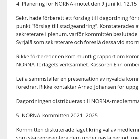
4. Planering för NORNA-mötet den 9 juni kl. 12.15 
Sekr. hade förberett ett förslag till dagordning f
punkt ”förslag till stadgeändring”. Konstaterades a
sekreterare i plenum, varför kommittén beslutade
Syrjälä som sekreterare och föreslå dessa vid stor
Rikke förbereder en kort muntlig rapport om komm
NORNA-förlagets verksamhet. Kassören Elin ombe
Leila sammställer en presentation av nyvalda ko
föredrar. Rikke kontaktar Arnaq Johansen för uppgi
Dagordningen distribueras till NORNA-medlemmar
5. NORNA-kommittén 2021–2025
Kommittén diskuterade läget kring val av medlemmar
som ska representera dem under nästa period, men n