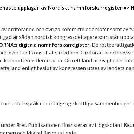
enaste upplagan av Nordiskt namnforskarregister =>
 av ordförande och övriga kommittéledamöter samt av två
ättigad är sådan nordisk kongressdeltagare som står uppta
ORNA:s digitala namnforskarregister
. De röstberättigad
och eventuell konsultativ medlem. Ordförande och revisor
ie kommittémedlemmarna. Om ett land är svagt eller inte 
etta land enligt beslut av kongressen utses av landets na
minoritetsspråk i muntlige og skriftlige sammenhenger i
nder året. Publikationen finansieras av Högskolan i Kau
edersen och Mikkel Rasmus Logje.