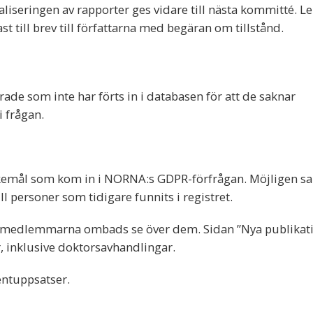
liseringen av rapporter ges vidare till nästa kommitté. Lei
t till brev till författarna med begäran om tillstånd.
ade som inte har förts in i databasen för att de saknar
i frågan.
kemål som kom in i NORNA:s GDPR-förfrågan. Möjligen sa
 personer som tidigare funnits i registret.
ttémedlemmarna ombads se över dem. Sidan ”Nya publikat
 inklusive doktorsavhandlingar.
entuppsatser.