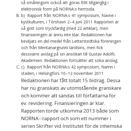
så småningom också att göras fritt tillgänglig i
elektronisk form på NORNA:s hemsida.
b) Rapport från NORNA:s 41 symposium, Navne i
kystkulturen, i Tórshavn 2–4 juni 2011 Rapporten är
så gott som tryckfärdig (med 22 artiklar), men
finansieringen är ännu inte klar. Redaktionen har
beviljats en del medel från Letterstedtska föreningen
och från Mentanargrunni landsins, men fick
dessvärre avslag på sin ansökan till Gustav Adolfs
Akademien. Redaktionen fortsätter att söka anslag.
c) Rapport från NORNA:s 42 symposium, Namn i
staden, i Helsingfors 10–12 november 2011
Redaktionen har fått totalt 15 bidrag. Dessa
har nu granskats av utomstående granskare
och kommer att sändas till författarna för
ev. revidering. Finansieringen är klar.
Rapporten torde utkomma 2013 både som
NORNA-­‐rapport och som ett nummer i
serien Skrifter vid Institutet för de inhemska