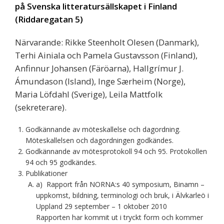
på Svenska litteratursällskapet i Finland
(Riddaregatan 5)
Närvarande: Rikke Steenholt Olesen (Danmark),
Terhi Ainiala och Pamela Gustavsson (Finland),
Anfinnur Johansen (Färöarna), Hallgrímur J.
Ámundason (Island), Inge Særheim (Norge),
Maria Löfdahl (Sverige), Leila Mattfolk
(sekreterare).
Godkännande av möteskallelse och dagordning.
Möteskallelsen och dagordningen godkändes.
Godkännande av mötesprotokoll 94 och 95. Protokollen
94 och 95 godkändes.
Publikationer
a) Rapport från NORNA:s 40 symposium, Binamn –
uppkomst, bildning, terminologi och bruk, i Älvkarleö i
Uppland 29 september – 1 oktober 2010
Rapporten har kommit ut i tryckt form och kommer