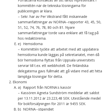
Författarna kontaktas av sitt lands representant i
kommittén när de tekniska lösningarna för
publiceringen är klara.
– Sekr. har av Per Vikstrand fått inskannade
sammanfattningar av NORNA-­‐rapporter 43, 45, 50,
51, 52, 74, 76, 78, 80 och 81. Nyare
sammanfattningar torde vara enklare att få tag på
hos redaktörerna.
e) Hemsidorna
– Kommittén tyckte att arbetet med att uppdatera
hemsidorna kunde läggas på sekretariatet, men då
bör hemsidorna flyttas från Uppsala universitets
servrar till t.ex. ett webbhotell. De finländska
delegaterna gavs fullmakt att gå vidare med att hitta
lämpliga lösningar för detta.
Ekonomi
a) Rapport från NORNA:s kassör
– Kassören Agneta Sundström meddelar att saldot
per 13.11.2012 är 23.223,48 SEK. Utestående medel
för bokförsäljningen för 2011 är 9455 SEK.
b) NORNA-­‐stipendiet