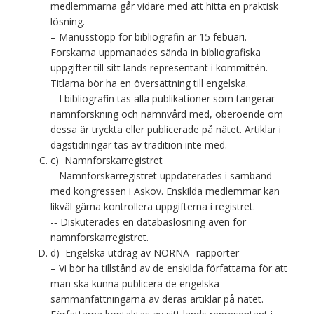
medlemmarna går vidare med att hitta en praktisk
lösning.
– Manusstopp för bibliografin är 15 febuari.
Forskarna uppmanades sända in bibliografiska
uppgifter till sitt lands representant i kommittén.
Titlarna bör ha en översättning till engelska.
– I bibliografin tas alla publikationer som tangerar
namnforskning och namnvård med, oberoende om
dessa är tryckta eller publicerade på nätet. Artiklar i
dagstidningar tas av tradition inte med.
c) Namnforskarregistret
– Namnforskarregistret uppdaterades i samband
med kongressen i Askov. Enskilda medlemmar kan
likväl gärna kontrollera uppgifterna i registret.
-­‐ Diskuterades en databaslösning även för
namnforskarregistret.
d) Engelska utdrag av NORNA-­‐rapporter
– Vi bör ha tillstånd av de enskilda författarna för att
man ska kunna publicera de engelska
sammanfattningarna av deras artiklar på nätet.