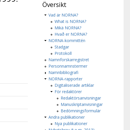
Översikt
Vad är NORNA?
What is NORNA?
Mikä NORNA?
Hvað er NORNA?
NORNA-kommittén
Stadgar
Protokoll
Namnforskarregistret
Personnamnstermer
Namnbibliografi
NORNA-rapporter
Digitaliserade artiklar
För redaktörer
Redaktörsanvisningar
Manuskriptanvisningar
Bedömningsformulär
Andra publikationer
Nya publikationer
Nyhetsbrev (t.o.m. 2013)