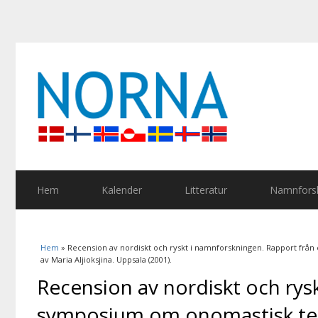
Hem
Kalender
Litteratur
Namnforsk
Du är här
Hem
» Recension av nordiskt och ryskt i namnforskningen. Rapport frå
av Maria Aljioksjina. Uppsala (2001).
Recension av nordiskt och rys
symposium om onomastisk ter