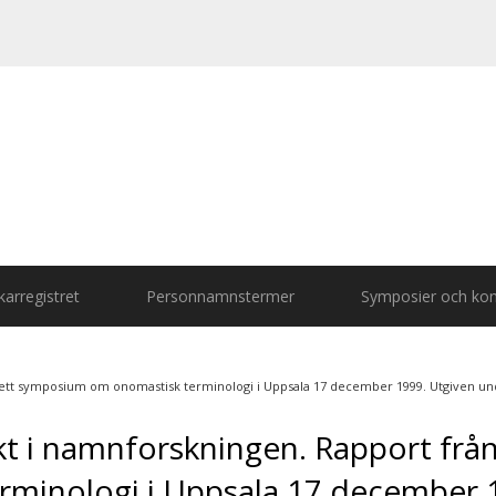
arregistret
Personnamnstermer
Symposier och kon
n ett symposium om onomastisk terminologi i Uppsala 17 december 1999. Utgiven 
kt i namnforskningen. Rapport från
minologi i Uppsala 17 december 