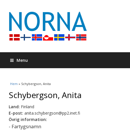
Menu
Du är här
Hem
» Schybergson, Anita
Schybergson, Anita
Land:
Finland
E-post:
anita.schybergson@pp2.inet.fi
Övrig information:
- Fartygsnamn