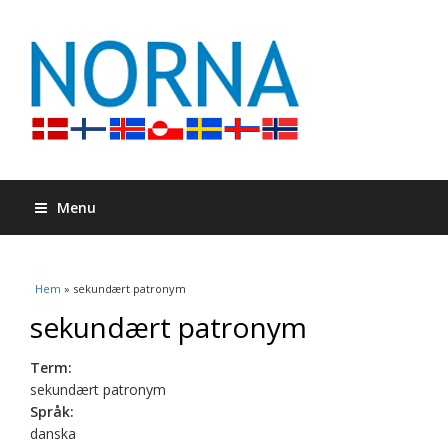
Menu
Du är här
Hem
» sekundært patronym
sekundært patronym
Term:
sekundært patronym
Språk:
danska