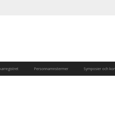
arregistret
Personnamnstermer
Symposier och kon