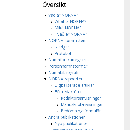
Översikt
Vad är NORNA?
What is NORNA?
Mikä NORNA?
Hvað er NORNA?
NORNA-kommittén
Stadgar
Protokoll
Namnforskarregistret
Personnamnstermer
Namnbibliografi
NORNA-rapporter
Digitaliserade artiklar
För redaktörer
Redaktörsanvisningar
Manuskriptanvisningar
Bedömningsformulär
Andra publikationer
Nya publikationer
Nyhetsbrev (t.o.m. 2013)