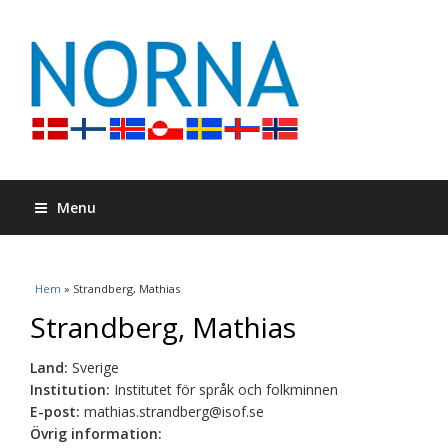
Menu
Du är här
Hem
» Strandberg, Mathias
Strandberg, Mathias
Land:
Sverige
Institution:
Institutet för språk och folkminnen
E-post:
mathias.strandberg@isof.se
Övrig information: