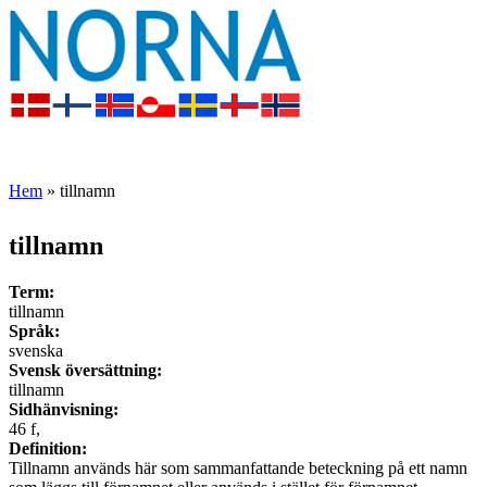
Menu
Hem
» tillnamn
Du är här
tillnamn
Term:
tillnamn
Språk:
svenska
Svensk översättning:
tillnamn
Sidhänvisning:
46 f,
Definition:
Tillnamn används här som sammanfattande beteckning på ett namn